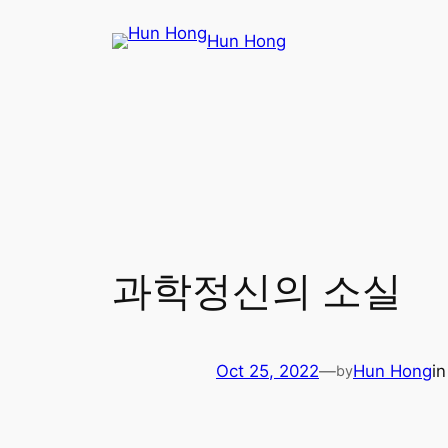
Skip
Hun Hong
to
content
과학정신의 소실
Oct 25, 2022
—
Hun Hong
i
by