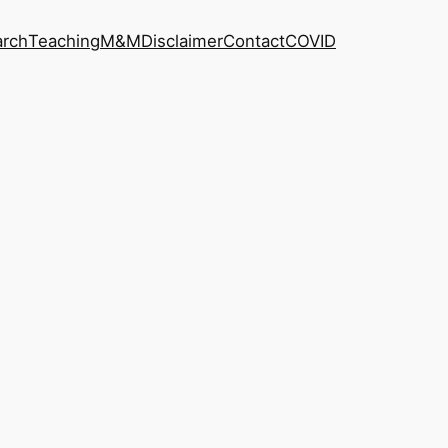
arch
Teaching
M&M
Disclaimer
Contact
COVID