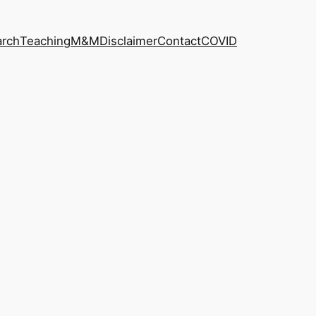
arch
Teaching
M&M
Disclaimer
Contact
COVID