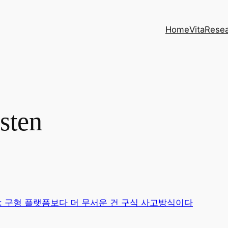
Home
Vita
Rese
sten